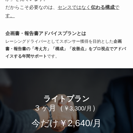
だからこそ必要なのは、
センスではなく
伝わる構成
で
す。
企画書・報告書アドバイスプランとは
レーシングドライバーとしてスポンサー獲得を目的とした
企画
書・報告書の「考え方」「構成」「改善点」をプロ視点でアドバ
イスする年間サポート
です。
ライトプラン
３ヶ月（
）
￥3,300/月
今だけ
￥2,640/月