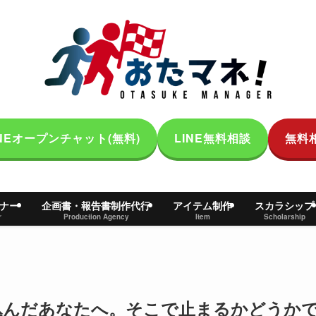
INEオープンチャット(無料)
LINE無料相談
無料
ナー
企画書・報告書制作代行
アイテム制作
スカラシップ
r
Production Agency
Item
Scholarship
込んだあなたへ。そこで止まるかどうか