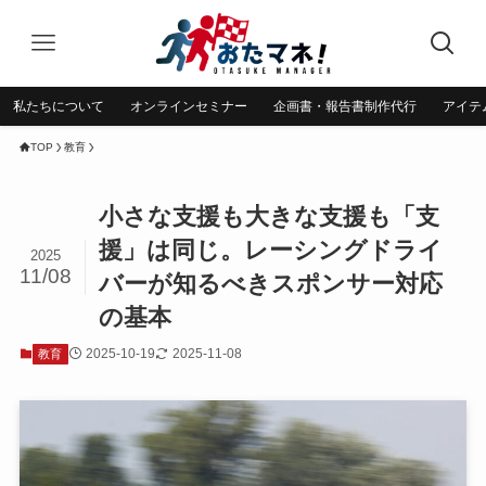
私たちについて
オンラインセミナー
企画書・報告書制作代行
アイテ
TOP
教育
小さな支援も大きな支援も「支
援」は同じ。レーシングドライ
2025
11/08
バーが知るべきスポンサー対応
の基本
2025-10-19
2025-11-08
教育